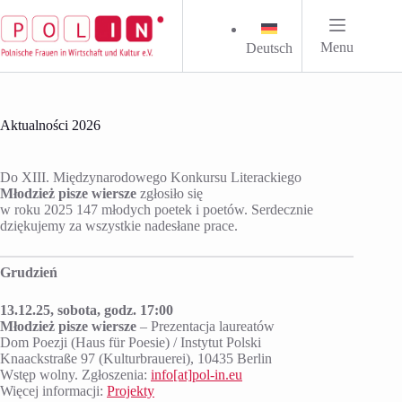
Przejdź
do
treści
Menu
Deutsch
Aktualności 2026
Do XIII. Międzynarodowego Konkursu Literackiego
Młodzież pisze wiersze
zgłosiło się
w roku 2025 147 młodych poetek i poetów. Serdecznie
dziękujemy za wszystkie nadesłane prace.
Grudzień
13.12.25, sobota, godz. 17:00
Młodzież pisze wiersze
– Prezentacja laureatów
Dom Poezji (Haus für Poesie) / Instytut Polski
Knaackstraße 97 (Kulturbrauerei), 10435 Berlin
Wstęp wolny. Zgłoszenia:
info[at]pol-in.eu
Więcej informacji:
Projekty