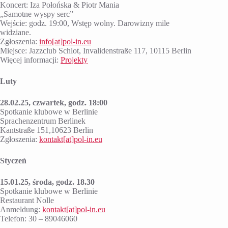
Koncert: Iza Połońska & Piotr Mania
„Samotne wyspy serc”
Wejście: godz. 19:00, Wstęp wolny. Darowizny mile
widziane.
Zgłoszenia:
info
[at]
pol-in.eu
Miejsce: Jazzclub Schlot, Invalidenstraße 117, 10115 Berlin
Więcej informacji:
Projekty
Luty
28.02.25, czwartek, godz. 18:00
Spotkanie klubowe w Berlinie
Sprachenzentrum Berlinek
Kantstraße 151,10623 Berlin
Zgłoszenia:
kontakt[at]pol-in.eu
Styczeń
15.01.25, środa, godz. 18.30
Spotkanie klubowe w Berlinie
Restaurant Nolle
Anmeldung:
kontakt[at]pol-in.eu
Telefon: 30 – 89046060