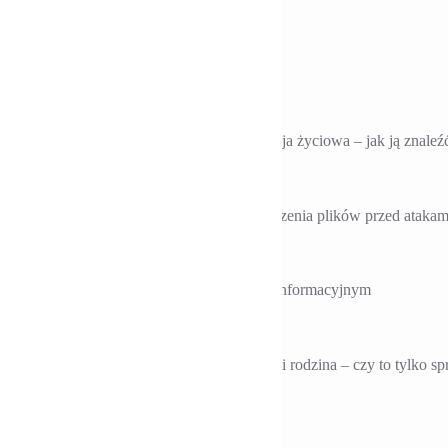
5 rocznica założenia stowarzyszenia
nie obchodziło uroczyście 5-lecie założenia
rkstatt der Kulturen, Berlin
 Drugi wykład
Katarzyna Meinert mówi na temat „Moja misja życiowa – jak ją znaleźć
 Trzeci wykład
Jolanta Biller przedstawia metody zabezpieczenia plików przed atakami
III Berliński Dzień Przedsiębiorczyń
enie prezentuje się na własnym stanowisku informacyjnym
 Czwarty wykład
-Weigelt mówi na temat „Praca zawodowa i rodzina – czy to tylko spr
 Wernisaż wystawy „focus Szymborska“