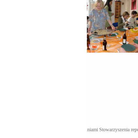
 Wywiad dla TV Polonia
 Prenzlauer Berg TV Polonia kręci z członkiniami Stowarzyszenia repor