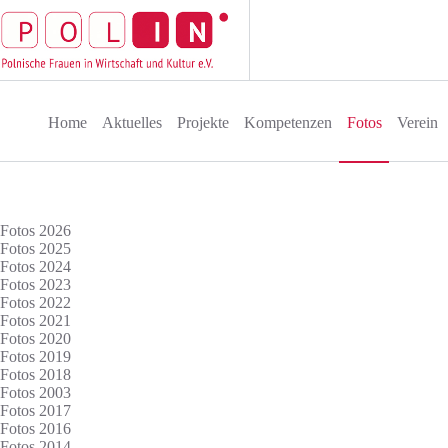
Zum
Inhalt
springen
Home
Aktuelles
Projekte
Kompetenzen
Fotos
Verein
Fotos 2026
Fotos 2006
Fotos 2025
Fotos 2024
Fotos 2023
18.03.06 –
Fotos 2022
Fotos 2021
Grüner Sal
Fotos 2020
Fotos 2019
Fotos 2018
Fotos 2003
Fotos 2017
Fotos 2016
Fotos 2014