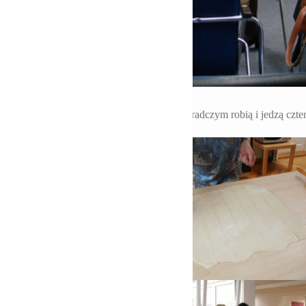
Pierorgie
Stowarzyszenia razem z Męskim Ciałem Doradczym robią i jedzą cztery 