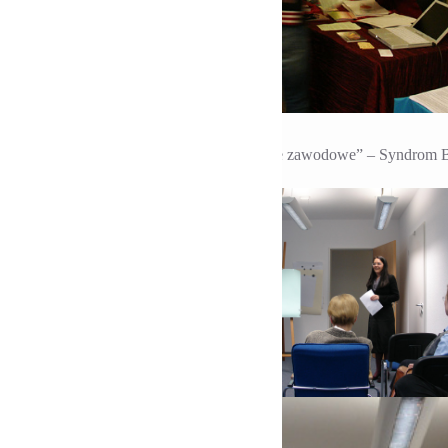
 Pierwszy wykład
Katarzyna Meinert referuje temat „Wypalenie zawodowe” – Syndrom B