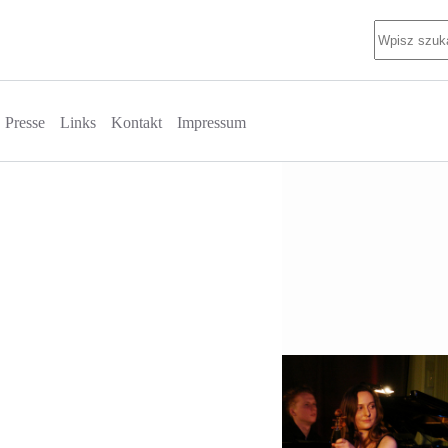
Keine
Ergebnisse
Presse
Links
Kontakt
Impressum
 Koncert Celiny Muzy
on w Berliner Volksbühne