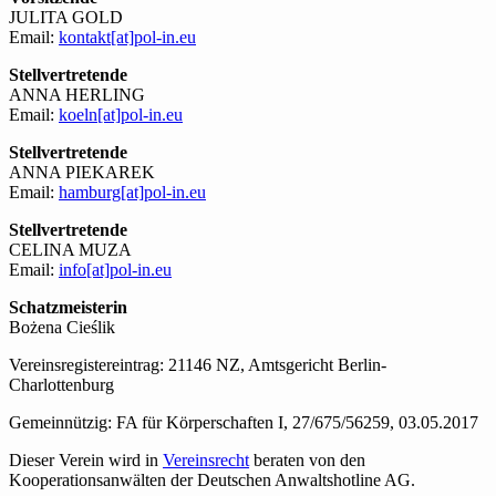
JULITA GOLD
Email:
kontakt[at]pol-in.eu
Stellvertretende
ANNA HERLING
Email:
koeln[at]pol-in.eu
Stellvertretende
ANNA PIEKAREK
Email:
hamburg[at]pol-in.eu
Stellvertretende
CELINA MUZA
Email:
info[at]pol-in.eu
Schatzmeisterin
Bożena Cieślik
Vereinsregistereintrag: 21146 NZ, Amtsgericht Berlin-
Charlottenburg
Gemeinnützig: FA für Körperschaften I, 27/675/56259, 03.05.2017
Dieser Verein wird in
Vereinsrecht
beraten von den
Kooperationsanwälten der Deutschen Anwaltshotline AG.