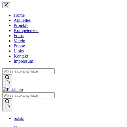
Zum
Inhalt
springen
Home
Aktuelles
Projekte
Kompetenzen
Fotos
Verein
Presse
Links
Kontakt
Impressum
Keine
Ergebnisse
Keine
polski
Ergebnisse