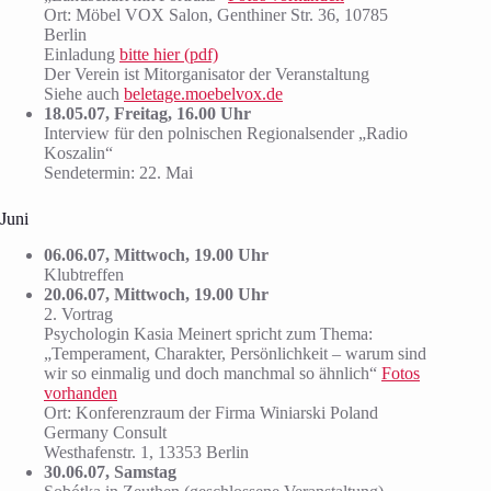
Ort: Möbel VOX Salon, Genthiner Str. 36, 10785
Berlin
Einladung
bitte hier (pdf)
Der Verein ist Mitorganisator der Veranstaltung
Siehe auch
beletage.moebelvox.de
18.05.07, Freitag, 16.00 Uhr
Interview für den polnischen Regionalsender „Radio
Koszalin“
Sendetermin: 22. Mai
Juni
06.06.07, Mittwoch, 19.00 Uhr
Klubtreffen
20.06.07, Mittwoch, 19.00 Uhr
2. Vortrag
Psychologin Kasia Meinert spricht zum Thema:
„Temperament, Charakter, Persönlichkeit – warum sind
wir so einmalig und doch manchmal so ähnlich“
Fotos
vorhanden
Ort: Konferenzraum der Firma Winiarski Poland
Germany Consult
Westhafenstr. 1, 13353 Berlin
30.06.07, Samstag